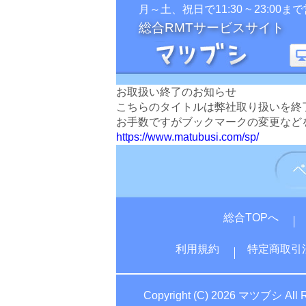
月～土、祝日で11:30 ~ 23:00まで
総合RMTサービスサイト
お取扱い終了のお知らせ
こちらのタイトルは弊社取り扱いを終
お手数ですがブックマークの変更など
https://www.matubusi.com/sp/
総合TOPへ
利用規約
特定商取引
Copyright (C) 2026 マツブシ All R