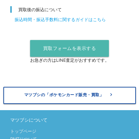
買取後の振込について
振込時間・振込手数料に関するガイドはこちら
買取フォームを表示する
お急ぎの方はLINE査定がおすすめです。
keyboard_arrow_right
マツブシの「ポケモンカード販売・買取」
マツブシについて
トップページ
RMTについて