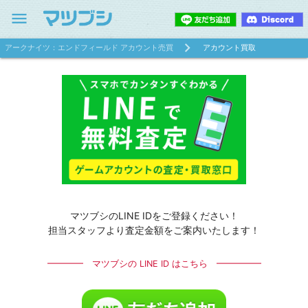
menu
アークナイツ：エンドフィールド アカウント売買
アカウント買取
マツブシのLINE IDをご登録ください！
担当スタッフより査定金額をご案内いたします！
━━━━ マツブシの LINE ID はこちら ━━━━━