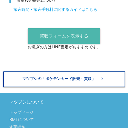
買取後の振込について
振込時間・振込手数料に関するガイドはこちら
買取フォームを表示する
お急ぎの方はLINE査定がおすすめです。
keyboard_arrow_right
マツブシの「ポケモンカード販売・買取」
マツブシについて
トップページ
RMTについて
企業理念