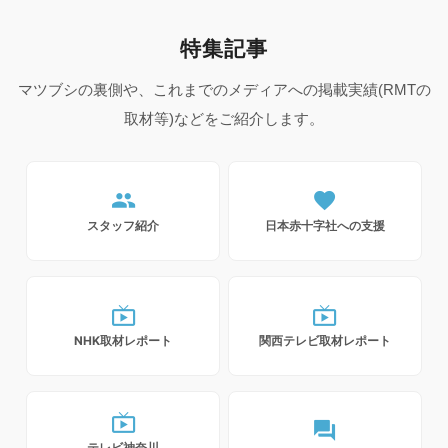
特集記事
マツブシの裏側や、これまでのメディアへの掲載実績(RMTの
取材等)などをご紹介します。
people
favorite
スタッフ紹介
日本赤十字社への支援
live_tv
live_tv
NHK取材レポート
関西テレビ取材レポート
live_tv
forum
テレビ神奈川