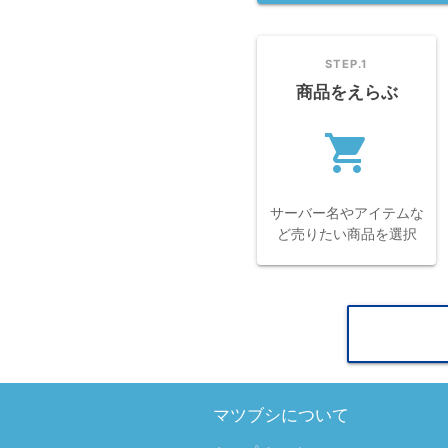
STEP.1
商品をえらぶ
shopping_cart
navi
サーバー名やアイテムな
ど売りたい商品を選択
マツブシについて