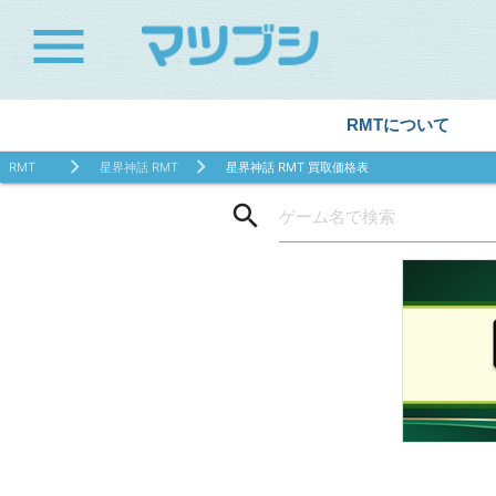
menu
RMTについて
RMT
星界神話 RMT
星界神話 RMT 買取価格表
search