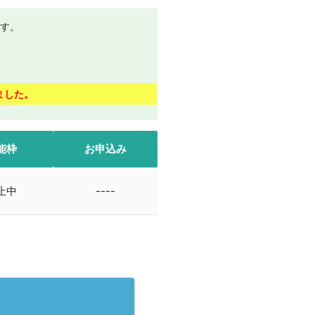
す。
ました。
能枠
お申込み
止中
----