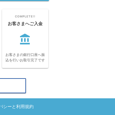
COMPLETE!!
お客さまへご入金
account_balance
ext
お客さまの銀行口座へ振
込を行いお取引完了です
バシーと利用規約