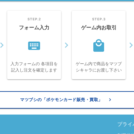
STEP.2
STEP.3
フォーム入力
ゲーム内お取引
keyboard
local_mall
gate_next
navigate_next
navigate_n
入力フォームの 各項目を
ゲーム内で商品をマツブ
記入し注文を確定します
シキャラにお渡し下さい
keyboard_arrow_right
マツブシの「ポケモンカード販売・買取」
プライ