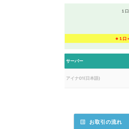
１口
※１口
サーバー
アイナ01(日本語)
list_alt
お取引の流れ