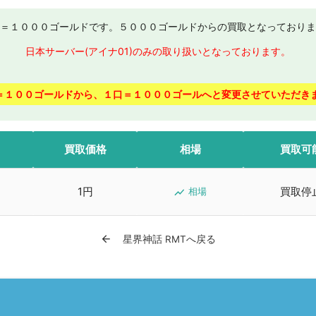
＝１０００ゴールドです。５０００ゴールドからの買取となっておりま
日本サーバー(アイナ01)のみの取り扱いとなっております。
＝１００ゴールドから、１口＝１０００ゴールへと変更させていただき
買取価格
相場
買取可
1円
買取停
show_chart
相場
arrow_back
星界神話 RMTへ戻る