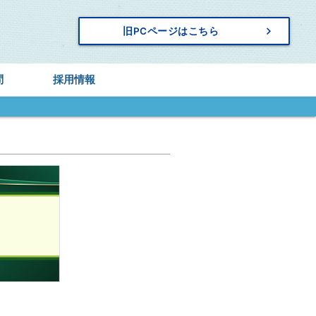
keyboard_arrow_right
旧PCページはこちら
問
採用情報