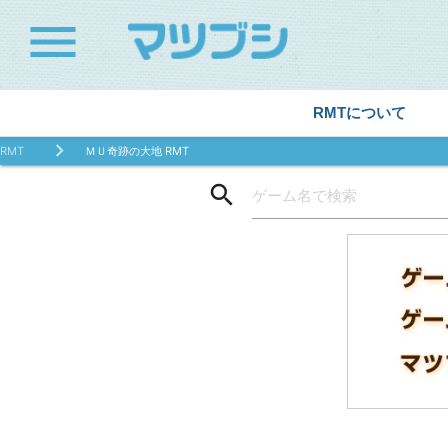
menu
RMTについて
RMT
ＭＵ奇跡の大地 RMT
search