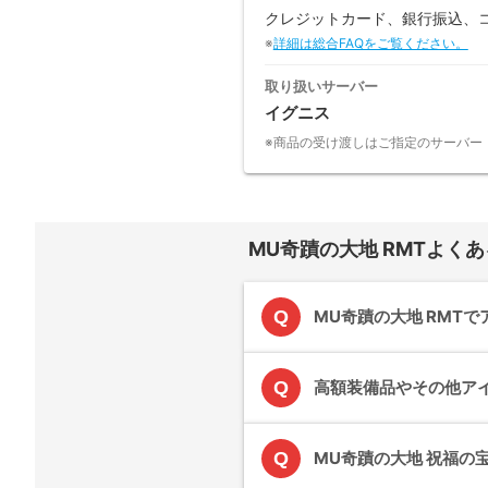
クレジットカード、銀行振込、
※
詳細は総合FAQをご覧ください。
取り扱いサーバー
イグニス
※商品の受け渡しはご指定のサーバー
MU奇蹟の大地 RMTよく
Q
MU奇蹟の大地 RMT
Q
高額装備品やその他ア
Q
MU奇蹟の大地 祝福の