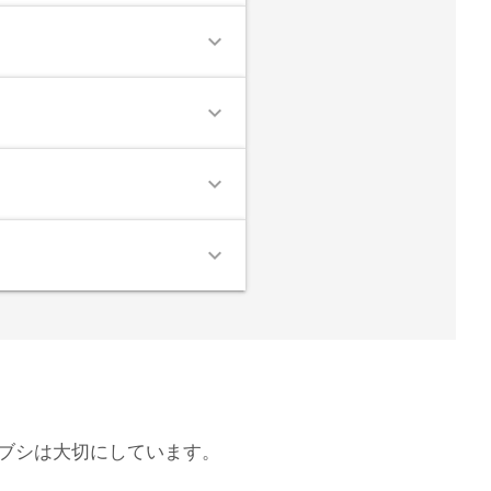
expand_more
expand_more
expand_more
expand_more
）
ブシは大切にしています。