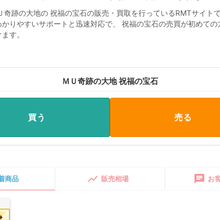
Ｕ奇跡の大地の 祝福の宝石の販売・買取を行っているRMTサイトで
わかりやすいサポートと迅速対応で、 祝福の宝石の売買が初めての
けます。
ＭＵ奇跡の大地 祝福の宝石
買う
売る
show_chart
chat
着商品
販売相場
お