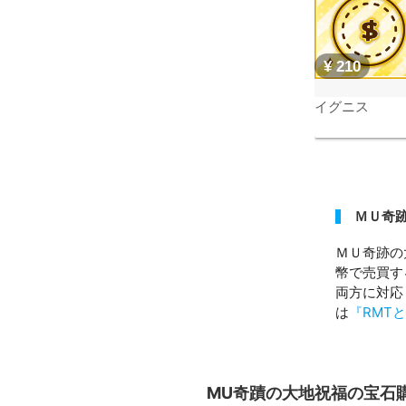
¥ 210
イグニス
ＭＵ奇跡
ＭＵ奇跡の
幣で売買す
両方に対応
は
『RMT
MU奇蹟の大地祝福の宝石