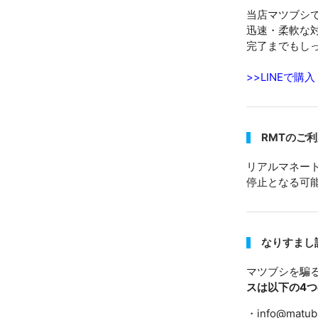
当店マツブシで
迅速・柔軟な
完了までもし
>>LINEで
RMTのご
リアルマネー
停止となる可
なりすまし
マツブシを騙
スは以下の4
・info@matub