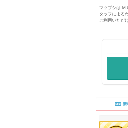
マツブシは Ｍ
タッフによる
ご利用いただ
fiber_new
新