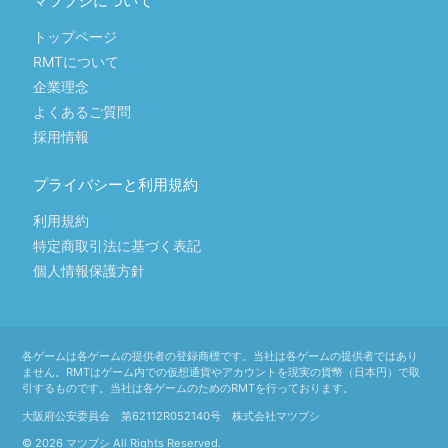
マツブシについて
トップページ
RMTについて
企業理念
よくあるご質問
採用情報
プライバシーと利用規約
利用規約
特定商取引法に基づく表記
個人情報保護方針
各ゲームは各ゲームの提供者の登録商標です。当社は各ゲームの提供者ではあり
ません。RMTはゲーム内での仮想通貨やアカウントを現実の貨幣（日本円）で取
引するものです。当社は各ゲームのためのRMTを行っております。
大阪府公安委員会 第62112R052140号 株式会社マツブシ
© 2026 マツブシ All Rights Reserved.