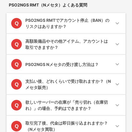
PSO2NGS RMT（Nメセタ）よくある質問
PSO2NGS RMTでアカウント停止（BAN）の
expand_more
Q
リスクはありますか？
高額装備品やその他アイテム、アカウントは
expand_more
Q
取引できますか？
expand_more
Q
PSO2NGS Nメセタの受け渡し方法は？
支払い後、どれくらいで受け取れますか？（N
expand_more
Q
メセタ販売）
欲しいサーバーの在庫が「売り切れ（在庫切
expand_more
Q
れ）」の場合、予約はできますか？
取引完了後、代金は即日振り込まれますか？
expand_more
Q
（Nメセタ買取）