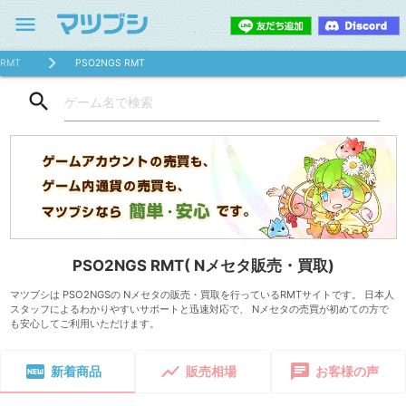
menu
RMT
PSO2NGS RMT
search
PSO2NGS RMT( Nメセタ販売・買取)
マツブシは PSO2NGSの Nメセタの販売・買取を行っているRMTサイトです。 日本人
スタッフによるわかりやすいサポートと迅速対応で、 Nメセタの売買が初めての方で
も安心してご利用いただけます。
fiber_new
show_chart
chat
新着商品
販売相場
お客様の声