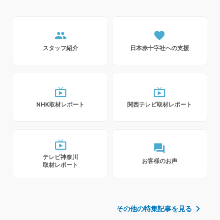
people
favorite
スタッフ紹介
日本赤十字社への支援
live_tv
live_tv
NHK取材レポート
関西テレビ取材レポート
live_tv
forum
テレビ神奈川
お客様のお声
取材レポート
chevron_right
その他の特集記事を見る