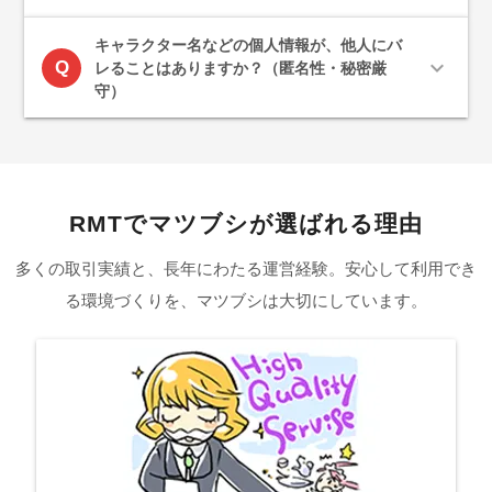
キャラクター名などの個人情報が、他人にバ
expand_more
Q
レることはありますか？（匿名性・秘密厳
守）
RMTでマツブシが選ばれる理由
多くの取引実績と、長年にわたる運営経験。安心して利用でき
る環境づくりを、マツブシは大切にしています。