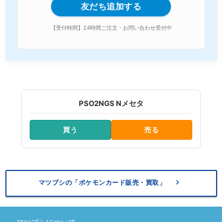
友だち追加する
【受付時間】24時間ご注文・お問い合わせ受付中
PSO2NGS Nメセタ
買う
売る
keyboard_arrow_right
マツブシの「ポケモンカード販売・買取」