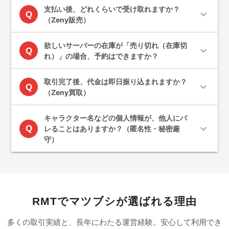
支払い後、どれくらいで受け取れますか？
expand_more
Q
（Zeny販売）
欲しいサーバーの在庫が「売り切れ（在庫切
expand_more
Q
れ）」の場合、予約はできますか？
取引完了後、代金は即日振り込まれますか？
expand_more
Q
（Zeny買取）
キャラクター名などの個人情報が、他人にバ
expand_more
Q
レることはありますか？（匿名性・秘密厳
守）
RMTでマツブシが選ばれる理由
多くの取引実績と、長年にわたる運営経験。安心して利用でき