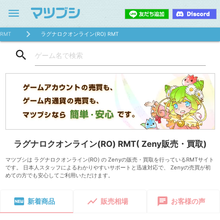
menu
RMT
ラグナロクオンライン(RO) RMT
search
ラグナロクオンライン(RO) RMT( Zeny販売・買取)
マツブシは ラグナロクオンライン(RO) の Zenyの販売・買取を行っているRMTサイト
です。 日本人スタッフによるわかりやすいサポートと迅速対応で、 Zenyの売買が初
めての方でも安心してご利用いただけます。
fiber_new
show_chart
chat
新着商品
販売相場
お客様の声