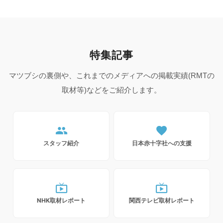
特集記事
マツブシの裏側や、これまでのメディアへの掲載実績(RMTの
取材等)などをご紹介します。
people
favorite
スタッフ紹介
日本赤十字社への支援
live_tv
live_tv
NHK取材レポート
関西テレビ取材レポート