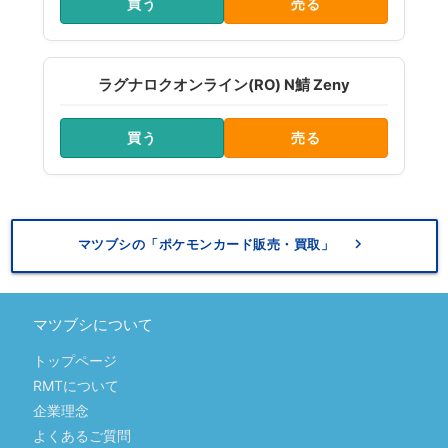
買う
売る
ラグナロクオンライン(RO) N鯖 Zeny
買う
売る
keyboard_arrow_right
マツブシの「ポケモンカード販売・買取」
マツブシについて
トップページ
RMTについて
企業理念
よくあるご質問