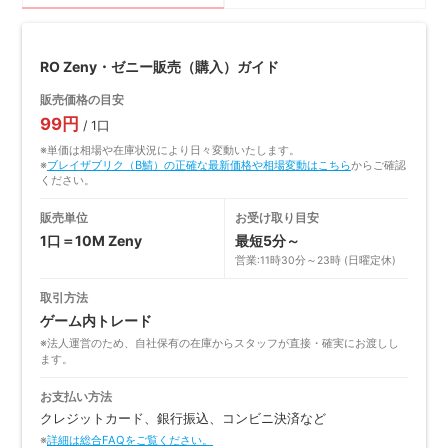
RO Zeny・ゼニー販売（購入）ガイド
販売価格の目安
99円
/ 1口
※単価は相場や在庫状況により日々変動いたします。
※
ブレイザブリク（B鯖）の正確な最新価格や相場変動はこちら
からご確認
ください。
販売単位
お受け取り目安
1口＝10M Zeny
最短5分～
営業:11時30分～23時 (日曜定休)
取引方法
ゲーム内トレード
※法人運営のため、自社保有の在庫からスタッフが直接・確実にお渡しし
ます。
お支払い方法
クレジットカード、銀行振込、コンビニ決済など
※
詳細は総合FAQをご覧ください。