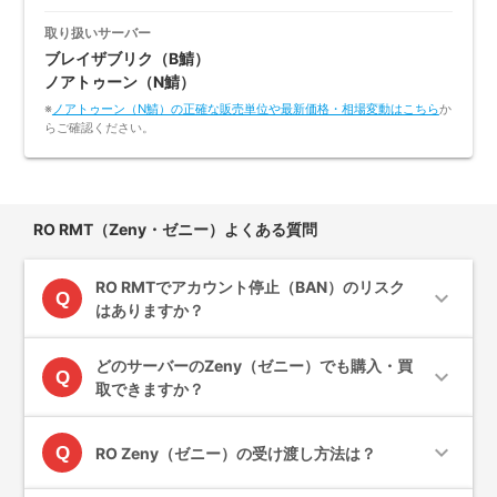
取り扱いサーバー
ブレイザブリク（B鯖）
ノアトゥーン（N鯖）
※
ノアトゥーン（N鯖）の正確な販売単位や最新価格・相場変動はこちら
か
らご確認ください。
RO RMT（Zeny・ゼニー）よくある質問
RO RMTでアカウント停止（BAN）のリスク
expand_more
Q
はありますか？
どのサーバーのZeny（ゼニー）でも購入・買
expand_more
Q
取できますか？
expand_more
Q
RO Zeny（ゼニー）の受け渡し方法は？