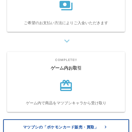
payments
ご希望のお支払い方法によりご入金いただきます
navigate_next
COMPLETE!!
ゲーム内お取引
card_giftcard
ゲーム内で商品をマツブシキャラから受け取り
keyboard_arrow_right
マツブシの「ポケモンカード販売・買取」