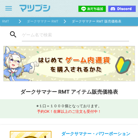
menu
RMT
ダークサマナー RMT
ダークサマナー RMT 販売価格表
search
ダークサマナー RMT アイテム販売価格表
※１口＝１０００個となっております。
予約OK！在庫以上のご注文も受付中！
ダークサマナー・パワーポーション