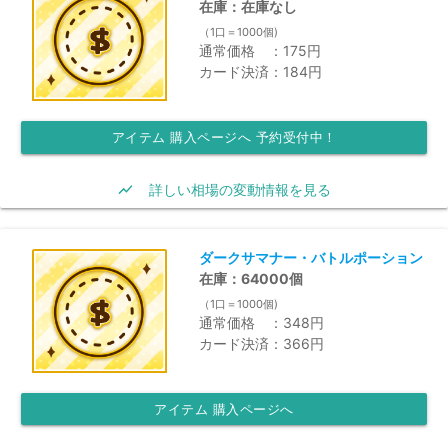
在庫：在庫なし
（1口＝1000個)
通常価格 ：175円
カード決済：184円
アイテム 購入ページへ 予約受付中！
show_chart
詳しい相場の変動情報を見る
ダークサマナー・バトルポーション
在庫：64000個
（1口＝1000個)
通常価格 ：348円
カード決済：366円
アイテム 購入ページへ