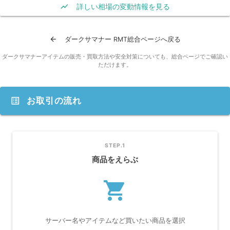
show_chart
詳しい相場の変動情報を見る
arrow_back
ダークサマナー RMT総合ページへ戻る
ダークサマナーアイテムの販売・買取方法や安全対策についても、総合ページでご確認い
ただけます。
list_alt
お取引の流れ
STEP.1
商品をえらぶ
shopping_cart
サーバー名やアイテムなど買いたい商品を選択