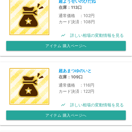
超ようせいのひだね
在庫：113口
通常価格 ：102円
カード決済：108円
show_chart
詳しい相場の変動情報を見る
アイテム 購入ページへ
超あまつゆのいと
在庫：109口
通常価格 ：116円
カード決済：122円
show_chart
詳しい相場の変動情報を見る
アイテム 購入ページへ