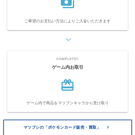
payments
ご希望のお支払い方法によりご入金いただきます
navigate_next
COMPLETE!!
ゲーム内お取引
card_giftcard
ゲーム内で商品をマツブシキャラから受け取り
keyboard_arrow_right
マツブシの「ポケモンカード販売・買取」