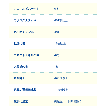
フエ～ルビスケット
0枚
ワクワクステッキ
491本以上
わくわくミンEL
4個
戦型の書
15枚以上
コネクトスキルの書
4枚
大英雄の書
1枚
真獣神玉
460個以上
絶級の運極達成数
103種以上
破界の星墓
突破数:1 制覇回数:0