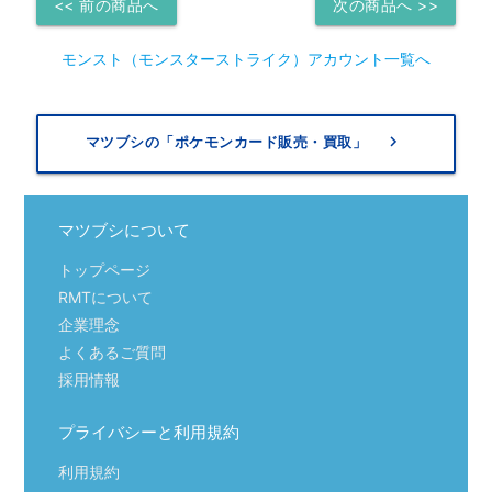
<< 前の商品へ
次の商品へ >>
モンスト（モンスターストライク）アカウント一覧へ
keyboard_arrow_right
マツブシの「ポケモンカード販売・買取」
マツブシについて
トップページ
RMTについて
企業理念
よくあるご質問
採用情報
プライバシーと利用規約
利用規約