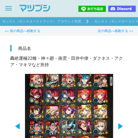
menu
モンスト（モンスターストライク） アカウント売買
モンスト（モンスターストラ
<< 前の商品へ移動する
次の商品へ移動する >>
商品名
轟絶運極22種・神々廻・南雲・田井中律・ダクネス・アク
ア・マキマなど所持