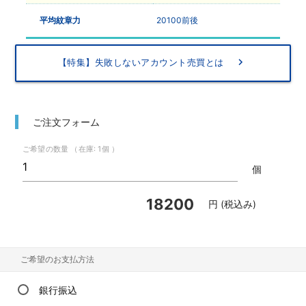
平均紋章力
20100前後
keyboard_arrow_right
【特集】失敗しないアカウント売買とは
ご注文フォーム
ご希望の数量 （在庫: 1個 ）
個
円 (税込み)
ご希望のお支払方法
銀行振込