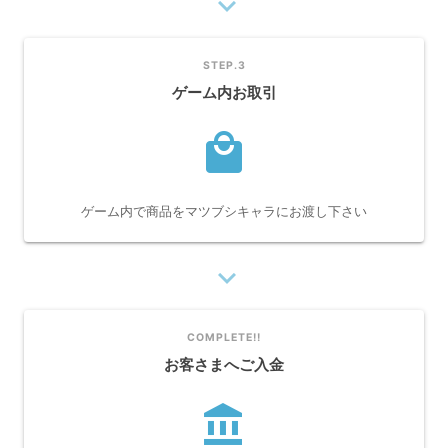
navigate_next
STEP.3
ゲーム内お取引
local_mall
ゲーム内で商品をマツブシキャラにお渡し下さい
navigate_next
COMPLETE!!
お客さまへご入金
account_balance