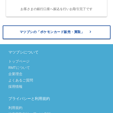
お客さまの銀行口座へ振込を行いお取引完了です
keyboard_arrow_right
マツブシの「ポケモンカード販売・買取」
マツブシについて
トップページ
RMTについて
企業理念
よくあるご質問
採用情報
プライバシーと利用規約
利用規約