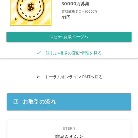
30000万募集
買取価格
(1口＝1000万)
41円
スピナ 買取ページへ
show_chart
詳しい相場の変動情報を見る
arrow_back
トーラムオンライン RMTへ戻る
list_alt
お取引の流れ
STEP.1
商品をえらぶ