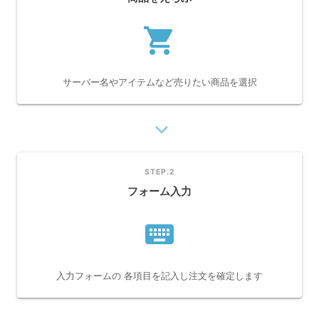
shopping_cart
サーバー名やアイテムなど売りたい商品を選択
navigate_next
STEP.2
フォーム入力
keyboard
入力フォームの 各項目を記入し注文を確定します