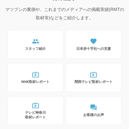
マツブシの裏側や、これまでのメディアへの掲載実績(RMTの
取材等)などをご紹介します。
people
favorite
スタッフ紹介
日本赤十字社への支援
live_tv
live_tv
NHK取材レポート
関西テレビ取材レポート
live_tv
forum
テレビ神奈川
お客様のお声
取材レポート