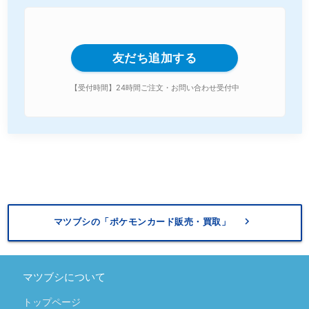
友だち追加する
【受付時間】24時間ご注文・お問い合わせ受付中
keyboard_arrow_right
マツブシの「ポケモンカード販売・買取」
マツブシについて
トップページ