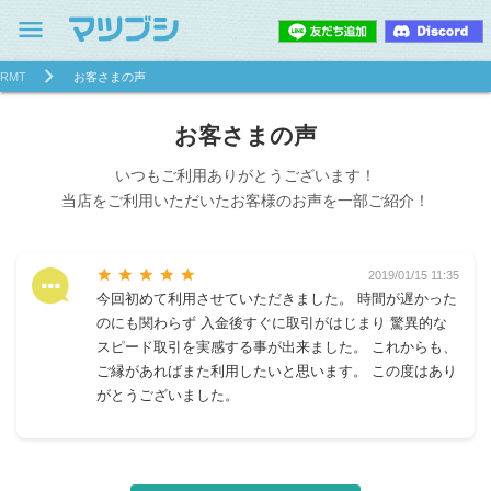
menu
RMT
お客さまの声
お客さまの声
いつもご利用ありがとうございます！
当店をご利用いただいたお客様のお声を一部ご紹介！
star
star
star
star
star
2019/01/15 11:35
今回初めて利用させていただきました。 時間が遅かった
のにも関わらず 入金後すぐに取引がはじまり 驚異的な
スピード取引を実感する事が出来ました。 これからも、
ご縁があればまた利用したいと思います。 この度はあり
がとうございました。