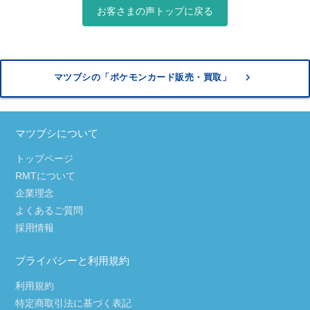
お客さまの声トップに戻る
keyboard_arrow_right
マツブシの「ポケモンカード販売・買取」
マツブシについて
トップページ
RMTについて
企業理念
よくあるご質問
採用情報
プライバシーと利用規約
利用規約
特定商取引法に基づく表記