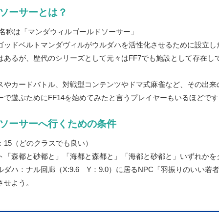
ソーサーとは？
正式名称は「マンダウィルゴールドソーサー」
ゴッドベルトマンダヴィルがウルダハを活性化させるために設立し
はあるが、歴代のシリーズとして元々はFF7でも施設として存在し
スやカードバトル、対戦型コンテンツやドマ式麻雀など、その出来
ーで遊ぶためにFF14を始めてみたと言うプレイヤーもいるほどです
ソーサーへ行くための条件
：15（どのクラスでも良い）
ト「森都と砂都と」「海都と森都と」「海都と砂都と」いずれかを
ダハ：ナル回廊（X:9.6 Y：9.0）に居るNPC「羽振りのいい若
させよう。