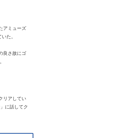
たアミューズ
ていた。
の良さ故にゴ
。
クリアしてい
者」に話してク