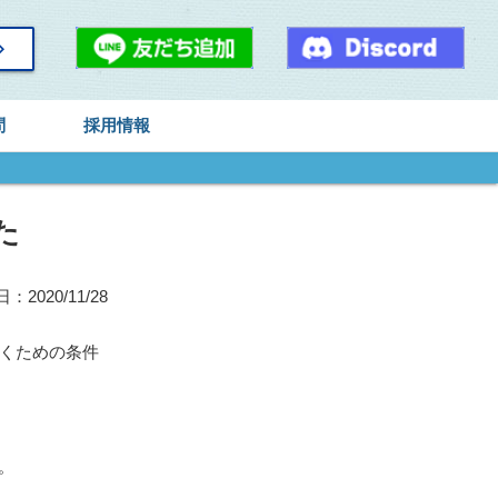
arrow_right
問
採用情報
た
2020/11/28
行くための条件
。