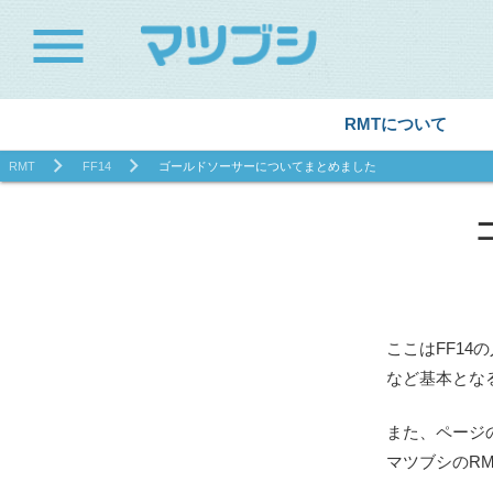
menu
RMTについて
RMT
FF14
ゴールドソーサーについてまとめました
ここはFF1
など基本とな
また、ページ
マツブシのR