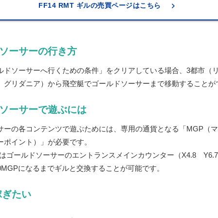
keyboard_arrow_right
FF14 RMT ギルの売買ページはこちら
ソーサーの行き方
ルドソーサーへ行くための条件」をクリアしている場合、3都市（
、グリダニア）から飛空艇でゴールドソーサーまで移動することが
ソーサーで遊ぶには
サーの各コンテンツで遊ぶためには、専用の通貨となる「MGP（
ーポイント）」が必要です。
はゴールドソーサーのエントランスメインカウンター（X4.8 Y6.
00MGPになるまでギルと交換することが可能です。
稼ぎたい