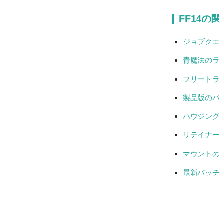
FF14の
ジョブク
青魔法の
フリート
製品版の
ハウジン
リテイナ
マウント
最新パッ