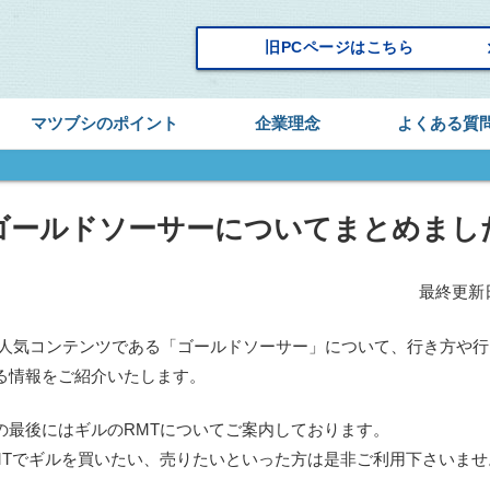
keyboard_
旧PCページはこちら
マツブシのポイント
企業理念
よくある質
ゴールドソーサーについてまとめまし
最終更新日：
4の人気コンテンツである「ゴールドソーサー」について、行き方や
る情報をご紹介いたします。
の最後にはギルのRMTについてご案内しております。
MTでギルを買いたい、売りたいといった方は是非ご利用下さいませ