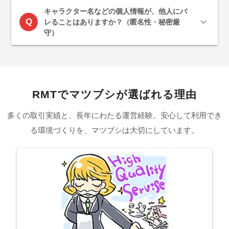
キャラクター名などの個人情報が、他人にバ
expand_more
Q
レることはありますか？（匿名性・秘密厳
守）
RMTでマツブシが選ばれる理由
多くの取引実績と、長年にわたる運営経験。安心して利用でき
る環境づくりを、マツブシは大切にしています。