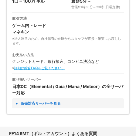
1口＝100万 ギル
最短5分～
営業:11時30分～23時 (日曜定休)
取引方法
ゲーム内トレード
マネキン
※法人運営のため、自社保有の在庫からスタッフが直接・確実にお渡しし
ます。
お支払い方法
クレジットカード、銀行振込、コンビニ決済など
※
詳細は総合FAQをご覧ください。
取り扱いサーバー
日本DC（Elemental / Gaia / Mana / Meteor）の全サーバ
ー対応
販売対応サーバーを見る
FF14 RMT（ギル・アカウント）よくある質問