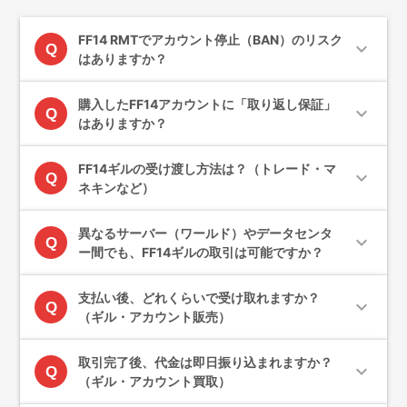
FF14 RMTでアカウント停止（BAN）のリスク
expand_more
Q
はありますか？
購入したFF14アカウントに「取り返し保証」
expand_more
Q
はありますか？
FF14ギルの受け渡し方法は？（トレード・マ
expand_more
Q
ネキンなど）
異なるサーバー（ワールド）やデータセンタ
expand_more
Q
ー間でも、FF14ギルの取引は可能ですか？
支払い後、どれくらいで受け取れますか？
expand_more
Q
（ギル・アカウント販売）
取引完了後、代金は即日振り込まれますか？
expand_more
Q
（ギル・アカウント買取）