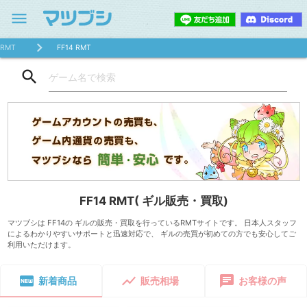
menu
RMT
FF14 RMT
search
FF14 RMT( ギル販売・買取)
マツブシは FF14の ギルの販売・買取を行っているRMTサイトです。 日本人スタッフ
によるわかりやすいサポートと迅速対応で、 ギルの売買が初めての方でも安心してご
利用いただけます。
fiber_new
show_chart
chat
新着商品
販売相場
お客様の声