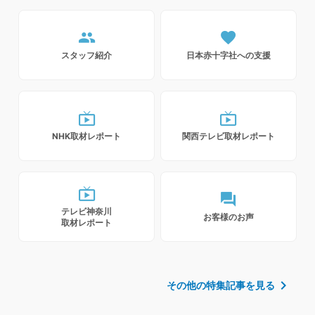
people
favorite
スタッフ紹介
日本赤十字社への支援
live_tv
live_tv
NHK取材レポート
関西テレビ取材レポート
live_tv
forum
テレビ神奈川
お客様のお声
取材レポート
chevron_right
その他の特集記事を見る