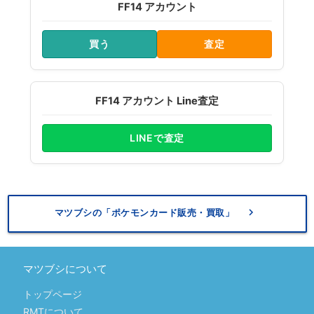
FF14 アカウント
買う
査定
FF14 アカウント Line査定
LINEで査定
keyboard_arrow_right
マツブシの「ポケモンカード販売・買取」
マツブシについて
トップページ
RMTについて