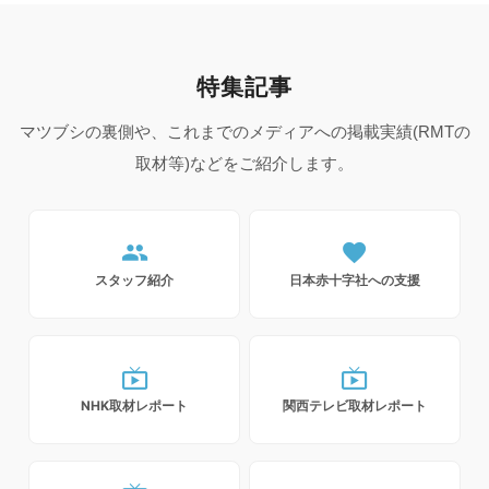
特集記事
マツブシの裏側や、これまでのメディアへの掲載実績(RMTの
取材等)などをご紹介します。
people
favorite
スタッフ紹介
日本赤十字社への支援
live_tv
live_tv
NHK取材レポート
関西テレビ取材レポート