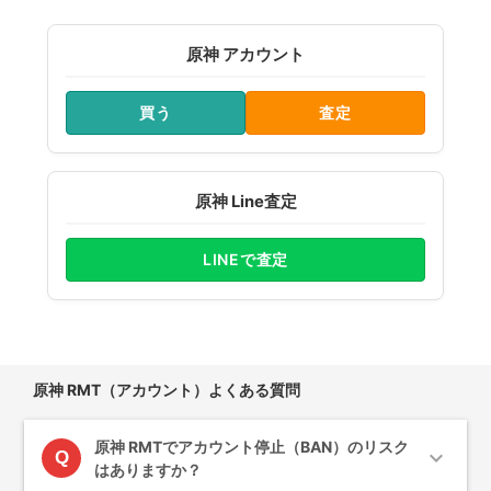
原神 アカウント
買う
査定
原神 Line査定
LINEで査定
原神 RMT（アカウント）よくある質問
原神 RMTでアカウント停止（BAN）のリスク
expand_more
Q
はありますか？