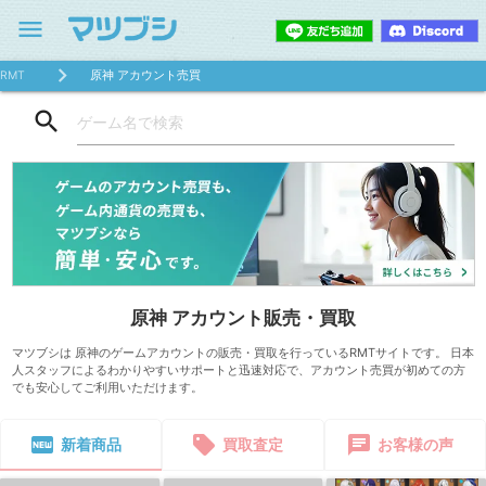
menu
RMT
原神 アカウント売買
search
原神 アカウント販売・買取
マツブシは 原神のゲームアカウントの販売・買取を行っているRMTサイトです。 日本
人スタッフによるわかりやすいサポートと迅速対応で、アカウント売買が初めての方
でも安心してご利用いただけます。
fiber_new
sell
chat
新着商品
買取査定
お客様の声