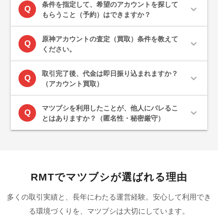
条件を指定して、希望のアカウントを探して
expand_more
Q
もらうこと（予約）はできますか？
原神アカウントの査定（買取）条件を教えて
expand_more
Q
ください。
取引完了後、代金は即日振り込まれますか？
expand_more
Q
（アカウント買取）
マツブシを利用したことが、他人にバレるこ
expand_more
Q
とはありますか？（匿名性・秘密厳守）
RMTでマツブシが選ばれる理由
多くの取引実績と、長年にわたる運営経験。安心して利用でき
る環境づくりを、マツブシは大切にしています。