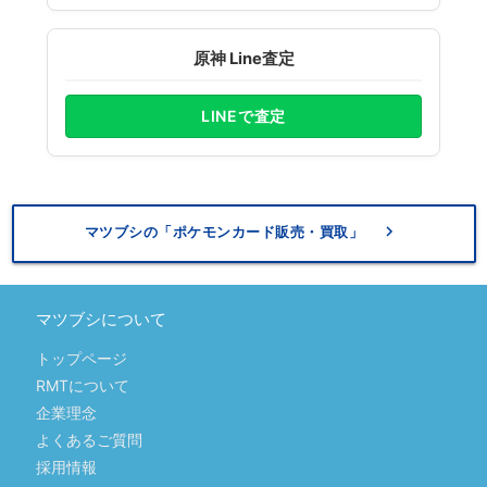
原神 Line査定
LINEで査定
keyboard_arrow_right
マツブシの「ポケモンカード販売・買取」
マツブシについて
トップページ
RMTについて
企業理念
よくあるご質問
採用情報