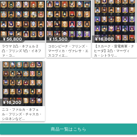
¥ 56,800
¥ 15,500
¥ 16,000
ラウマ 2凸・ネフェル 2
コロンビーナ・フリンズ・
【スカーク・雷電将軍・ナ
凸・フリンズ 1凸・イネフ
マーヴィカ・ヴァレサ・エ
ヒーダ】2凸・マーヴィ
ァ・コ...
スコフィエ...
カ・シトラリ...
¥ 16,200
ニコ・ファルカ・ネフェ
ル・フリンズ・チャスカ・
シロネンなど...
商品一覧はこちら