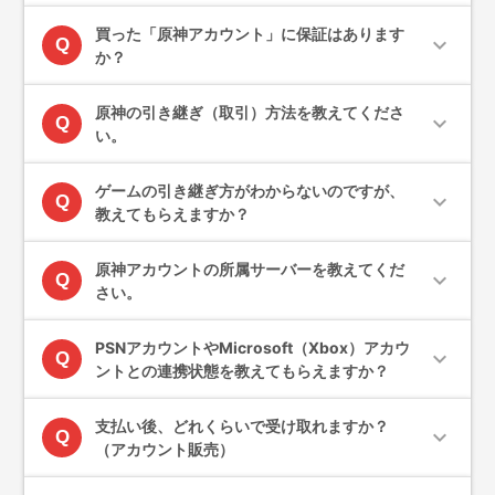
買った「原神アカウント」に保証はあります
expand_more
Q
か？
原神の引き継ぎ（取引）方法を教えてくださ
expand_more
Q
い。
ゲームの引き継ぎ方がわからないのですが、
expand_more
Q
教えてもらえますか？
原神アカウントの所属サーバーを教えてくだ
expand_more
Q
さい。
PSNアカウントやMicrosoft（Xbox）アカウ
expand_more
Q
ントとの連携状態を教えてもらえますか？
支払い後、どれくらいで受け取れますか？
expand_more
Q
（アカウント販売）