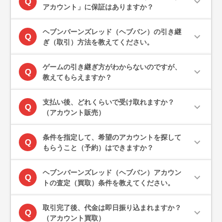
expand_more
Q
アカウント」に保証はありますか？
ヘブンバーンズレッド（ヘブバン）の引き継
expand_more
Q
ぎ（取引）方法を教えてください。
ゲームの引き継ぎ方がわからないのですが、
expand_more
Q
教えてもらえますか？
支払い後、どれくらいで受け取れますか？
expand_more
Q
（アカウント販売）
条件を指定して、希望のアカウントを探して
expand_more
Q
もらうこと（予約）はできますか？
ヘブンバーンズレッド（ヘブバン）アカウン
expand_more
Q
トの査定（買取）条件を教えてください。
取引完了後、代金は即日振り込まれますか？
expand_more
Q
（アカウント買取）