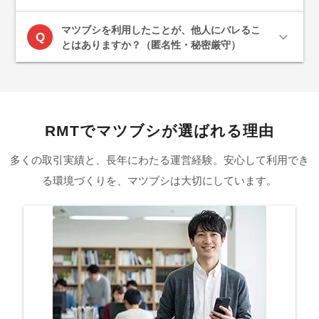
マツブシを利用したことが、他人にバレるこ
expand_more
Q
とはありますか？（匿名性・秘密厳守）
RMTでマツブシが選ばれる理由
多くの取引実績と、長年にわたる運営経験。安心して利用でき
る環境づくりを、マツブシは大切にしています。