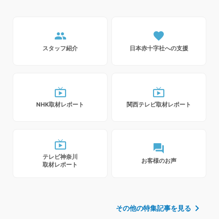
people
favorite
スタッフ紹介
日本赤十字社への支援
live_tv
live_tv
NHK取材レポート
関西テレビ取材レポート
live_tv
forum
テレビ神奈川
お客様のお声
取材レポート
chevron_right
その他の特集記事を見る