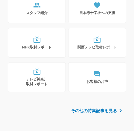
people
favorite
スタッフ紹介
日本赤十字社への支援
live_tv
live_tv
NHK取材レポート
関西テレビ取材レポート
live_tv
forum
テレビ神奈川
お客様のお声
取材レポート
chevron_right
その他の特集記事を見る