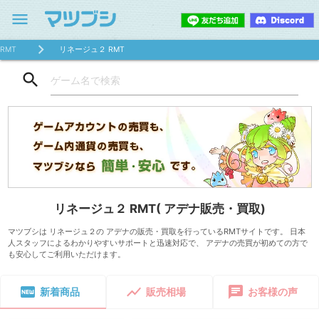
menu
RMT
リネージュ２ RMT
search
リネージュ２ RMT( アデナ販売・買取)
マツブシは リネージュ２の アデナの販売・買取を行っているRMTサイトです。 日本
人スタッフによるわかりやすいサポートと迅速対応で、 アデナの売買が初めての方で
も安心してご利用いただけます。
fiber_new
show_chart
chat
新着商品
販売相場
お客様の声