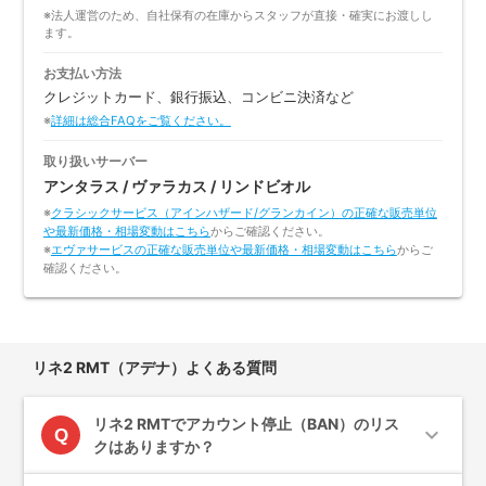
※法人運営のため、自社保有の在庫からスタッフが直接・確実にお渡しし
ます。
お支払い方法
クレジットカード、銀行振込、コンビニ決済など
※
詳細は総合FAQをご覧ください。
取り扱いサーバー
アンタラス / ヴァラカス / リンドビオル
※
クラシックサービス（アインハザード/グランカイン）の正確な販売単位
や最新価格・相場変動はこちら
からご確認ください。
※
エヴァサービスの正確な販売単位や最新価格・相場変動はこちら
からご
確認ください。
リネ2 RMT（アデナ）よくある質問
リネ2 RMTでアカウント停止（BAN）のリス
expand_more
Q
クはありますか？