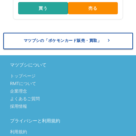
買う
売る
keyboard_arrow_right
マツブシの「ポケモンカード販売・買取」
マツブシについて
トップページ
RMTについて
企業理念
よくあるご質問
採用情報
プライバシーと利用規約
利用規約