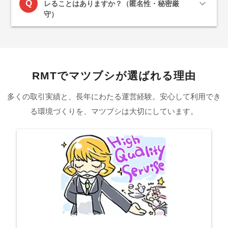
expand_more
Q
レることはありますか？（匿名性・秘密厳
守）
RMTでマツブシが選ばれる理由
多くの取引実績と、長年にわたる運営経験。安心して利用でき
る環境づくりを、マツブシは大切にしています。