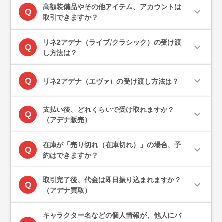
高額装備品やその他アイテム、アカウントは
expand_more
Q
取引できますか？
リネ2アデナ（ライブ/クラシック）の受け渡
expand_more
Q
し方法は？
expand_more
Q
リネ2アデナ（エヴァ）の受け渡し方法は？
支払い後、どれくらいで受け取れますか？
expand_more
Q
（アデナ販売）
在庫が「売り切れ（在庫切れ）」の場合、予
expand_more
Q
約はできますか？
取引完了後、代金は即日振り込まれますか？
expand_more
Q
（アデナ買取）
キャラクター名などの個人情報が、他人にバ