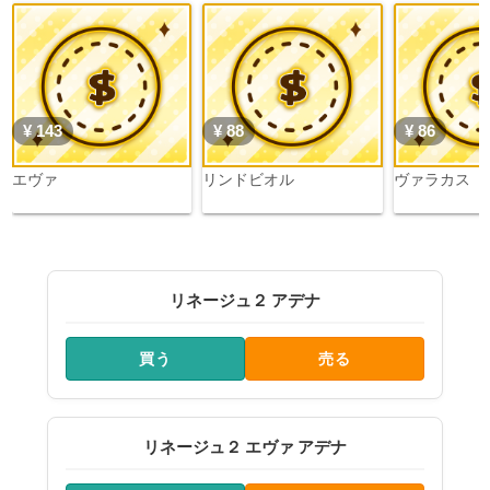
¥ 143
¥ 88
¥ 86
エヴァ
リンドビオル
ヴァラカス
リネージュ２ アデナ
買う
売る
リネージュ２ エヴァ アデナ