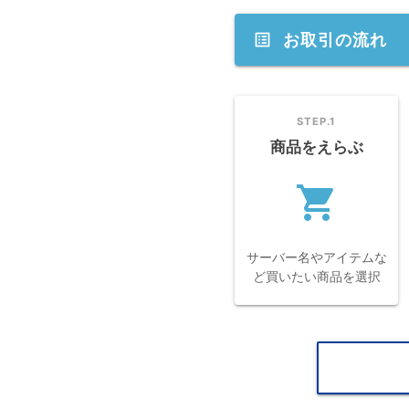
list_alt
お取引の流れ
STEP.1
商品をえらぶ
shopping_cart
navi
サーバー名やアイテムな
ど買いたい商品を選択