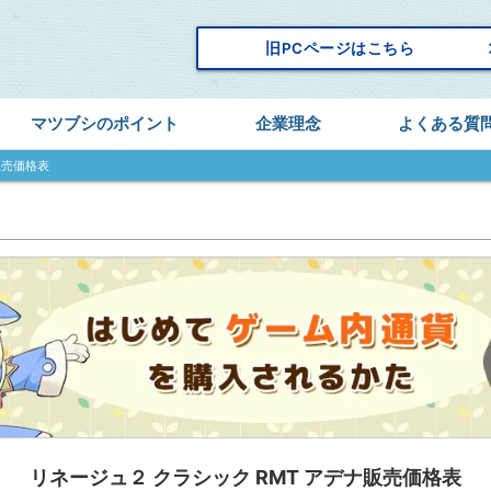
keyboard_
旧PCページはこちら
マツブシのポイント
企業理念
よくある質
販売価格表
リネージュ２ クラシック RMT アデナ販売価格表