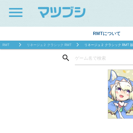
menu
RMTについて
RMT
リネージュ２ クラシック RMT
リネージュ２ クラシック RMT 
search