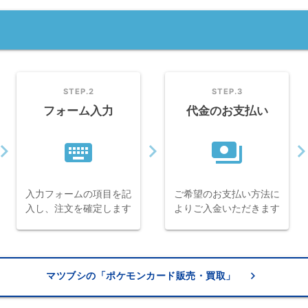
STEP.2
STEP.3
フォーム入力
代金のお支払い
keyboard
payments
gate_next
navigate_next
navigate_n
入力フォームの項目を記
ご希望のお支払い方法に
入し、注文を確定します
よりご入金いただきます
keyboard_arrow_right
マツブシの「ポケモンカード販売・買取」