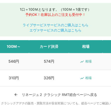
1口＝100Ｍとなります。（100Ｍ＝1億です）
予約OK！在庫以上のご注文も受付中！
ライブサービスサービスのご購入はこちら
エヴァサービスのご購入はこちら
100M～
カード決済
相場
546円
574円
show_chart
相場
310円
326円
show_chart
相場
arrow_back
リネージュ２ クラシック RMT総合ページへ戻る
 クラシックアデナの販売・買取方法や安全対策についても、総合ページでご確認