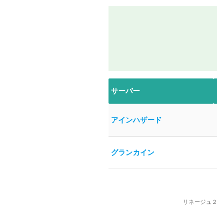
サーバー
アインハザード
グランカイン
リネージュ２