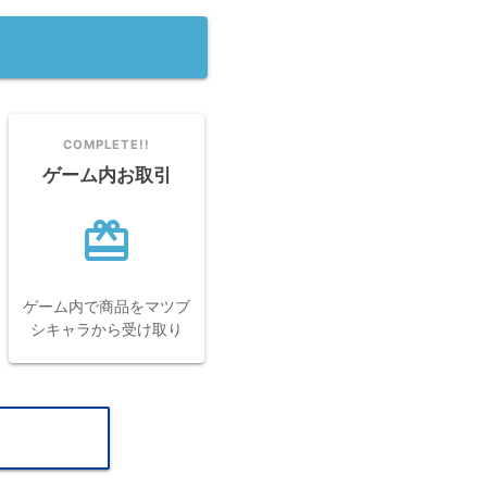
COMPLETE!!
ゲーム内お取引
card_giftcard
ext
ゲーム内で商品をマツブ
シキャラから受け取り