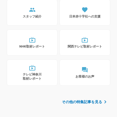
people
favorite
スタッフ紹介
日本赤十字社への支援
live_tv
live_tv
NHK取材レポート
関西テレビ取材レポート
live_tv
forum
テレビ神奈川
お客様のお声
取材レポート
chevron_right
その他の特集記事を見る