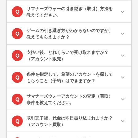
サマナーズウォーの引き継ぎ（取引）方法を
expand_more
Q
教えてください。
ゲームの引き継ぎ方がわからないのですが、
expand_more
Q
教えてもらえますか？
支払い後、どれくらいで受け取れますか？
expand_more
Q
（アカウント販売）
条件を指定して、希望のアカウントを探して
expand_more
Q
もらうこと（予約）はできますか？
サマナーズウォーアカウントの査定（買取）
expand_more
Q
条件を教えてください。
取引完了後、代金は即日振り込まれますか？
expand_more
Q
（アカウント買取）