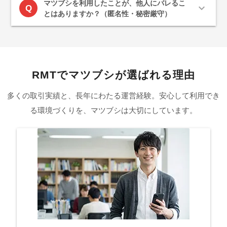
マツブシを利用したことが、他人にバレるこ
expand_more
Q
とはありますか？（匿名性・秘密厳守）
RMTでマツブシが選ばれる理由
多くの取引実績と、長年にわたる運営経験。安心して利用でき
る環境づくりを、マツブシは大切にしています。