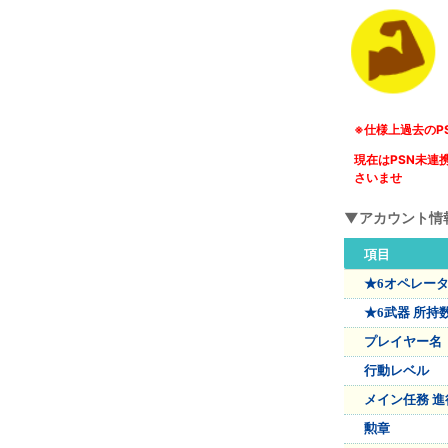
※仕様上過去のP
現在はPSN未
さいませ
▼アカウント情
項目
★6オペレー
★6武器 所持
プレイヤー名
行動レベル
メイン任務 進
勲章