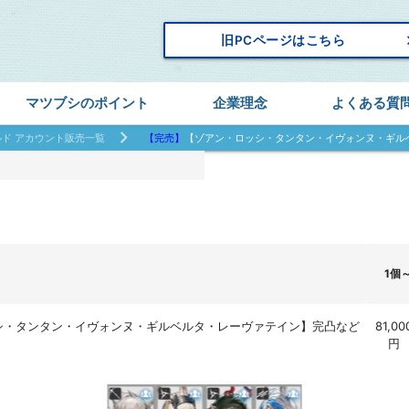
keyboard_
旧PCページはこちら
マツブシのポイント
企業理念
よくある質
ド アカウント販売一覧
【完売】
【ゾアン・ロッシ・タンタン・イヴォンヌ・ギル
1個
シ・タンタン・イヴォンヌ・ギルベルタ・レーヴァテイン】完凸など
81,00
円