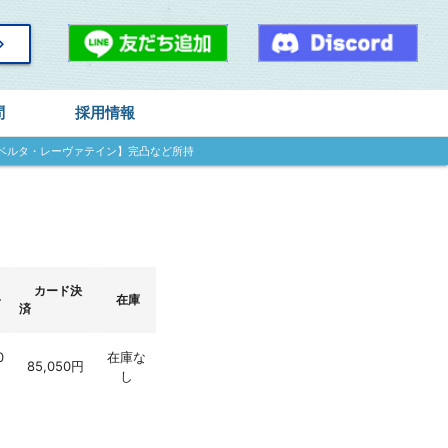
arrow_right
問
採用情報
ベルタ・レーヴァテイン】完凸など所持
カード決
～
在庫
済
0
在庫な
85,050円
し