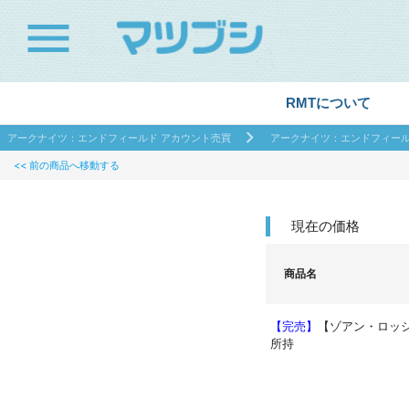
menu
RMTについて
アークナイツ：エンドフィールド アカウント売買
アークナイツ：エンドフィール
<< 前の商品へ移動する
現在の価格
商品名
【完売】
【ゾアン・ロッ
所持