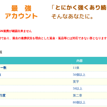
SN連携が確認出来ません
連携であり、過去の連携状況を理由とした返金・返品等には対応できない形となりま
報
内容
ター数
11体
数
50個以上
英字
59以上
行度
第二章
80個以上