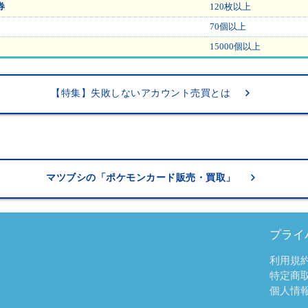
券
120枚以上
70個以上
15000個以上
keyboard_arrow_right
【特集】失敗しないアカウント売買とは
keyboard_arrow_right
マツブシの「ポケモンカード販売・買取」
プライ
利用規
特定商
個人情