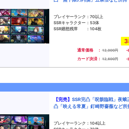
プレイヤーランク
：
70以上
SSRキャラクター
：
53体
SSR廻想残滓
：
104枚
3
通常価格 ：
12,000円
カード決済：
12,600円
【完売】
SSR完凸「呪骸臨戦」夜蛾正
凸「映える常夏」釘崎野薔薇など所
プレイヤーランク
：
104以上