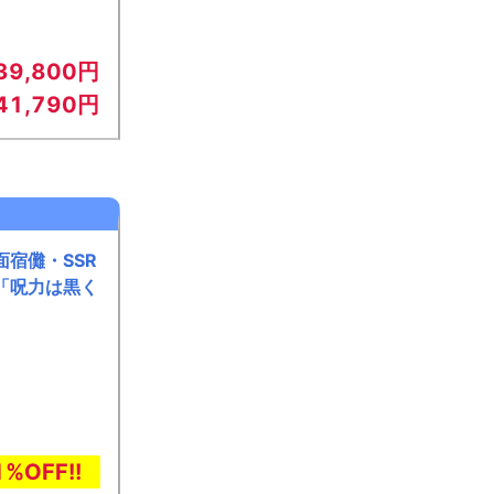
39,800円
41,790円
面宿儺・SSR
「呪力は黒く
1%OFF!!