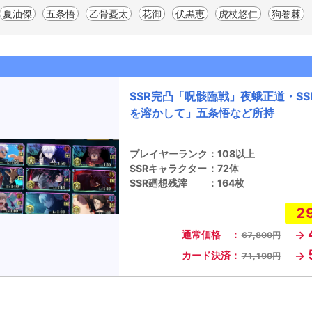
夏油傑
五条悟
乙骨憂太
花御
伏黒恵
虎杖悠仁
狗巻棘
SSR完凸「呪骸臨戦」夜蛾正道・SS
を溶かして」五条悟など所持
プレイヤーランク
：
108以上
SSRキャラクター
：
72体
SSR廻想残滓
：
164枚
2
→
通常価格 ：
67,800円
→
カード決済：
71,190円