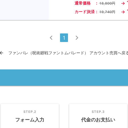
→
通常価格 ：
18,800円
→
カード決済：
19,740円
chevron_left
chevron_right
1
row_back
ファンパレ（呪術廻戦ファントムパレード） アカウント売買へ戻
STEP.2
STEP.3
フォーム入力
代金のお支払い