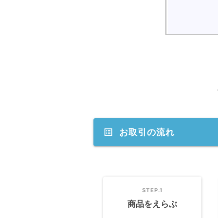
ar
list_alt
お取引の流れ
STEP.1
商品をえらぶ