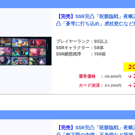
【完売】
SSR完凸「呪骸臨戦」夜蛾正
凸「蒼穹に打ち込め」虎杖悠仁など
プレイヤーランク
：
92以上
SSRキャラクター
：
58体
SSR廻想残滓
：
156枚
2
→
通常価格 ：
29,800円
→
カード決済：
31,290円
【完売】
SSR完凸「呪骸臨戦」夜蛾正
凸「無下限の内側」五条悟など所持