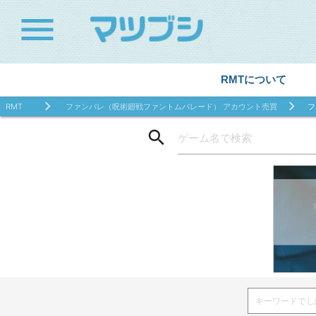
menu
RMTについて
RMT
ファンパレ（呪術廻戦ファントムパレード） アカウント売買
フ
search