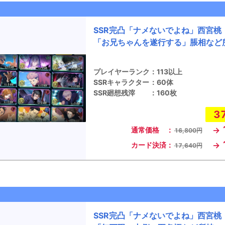
SSR完凸「ナメないでよね」西宮桃・
「お兄ちゃんを遂行する」脹相など
プレイヤーランク
：
113以上
SSRキャラクター
：
60体
SSR廻想残滓
：
160枚
3
→
通常価格 ：
16,800円
→
カード決済：
17,640円
SSR完凸「ナメないでよね」西宮桃・