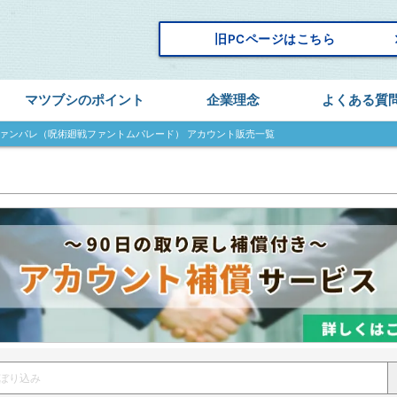
keyboard_
旧PCページはこちら
マツブシのポイント
企業理念
よくある質
ァンパレ（呪術廻戦ファントムパレード） アカウント販売一覧