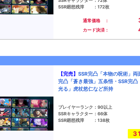
SSRキャラクター
：
72体
SSR廻想残滓
：
172枚
通常価格 ：
カード決済：
【完売】
SSR完凸「本物の呪術」両
完凸「蒼き最強」五条悟・SSR完凸
光る」虎杖悠仁など所持
プレイヤーランク
：
90以上
SSRキャラクター
：
66体
SSR廻想残滓
：
138枚
3