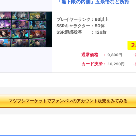
「無下限の内側」五条悟など所持
プレイヤーランク
：
93以上
SSRキャラクター
：
50体
SSR廻想残滓
：
126枚
2
通常価格 ：
9,800円
カード決済：
10,290円
マツブシマーケットでファンパレのアカウント販売をみてみる