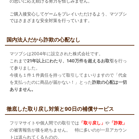
の思いに応え続ける努力を惜しみません。
ご購入後安心してゲームをプレイいただけるよう、マツブシ
ではさまざまな安全対策を行っています。
国内法人だから詐欺の心配なし
マツブシは2004年に設立された株式会社です。
これまで
21年以上にわたり、140万件を超えるお取引
を行っ
て参りました。
今後も１件１件責任を持って取引してまいりますので「代金
を支払ったのに商品が届かない！」とった
詐欺の心配は一切
ありません。
徹底した取り戻し対策と90日の補償サービス
フリマサイトや個人間での取引では
「取り戻し」
や
「詐欺」
の被害報告が後を絶ちません。 特に多いのが一旦アカウン
トは送られてくるものの、