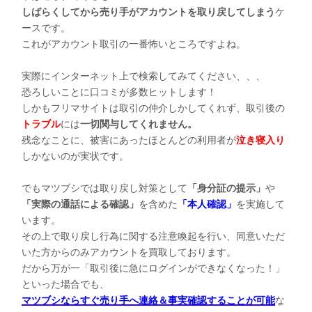
しばらくしてから売り手がアカウントを取り戻してしまう
ケ
ースです。
これがアカウント取引の一番怖いところですよね。
実際にインターネット上で検索してみてください、、、
恐ろしいことに口コミが多数ヒットします！
しかもフリマサイトは取引の仲介しかしてくれず、取引後の
トラブル
には
一切関与してくれません。
残念なことに、被害にあったほとんどの利用者が
泣き寝入り
しかないのが実状です。
でもマツブシでは取り戻し対策として
「身分証の提示」
や
「実際の通話による確認」
を含めた
「本人確認」
を実施して
います。
その上で取り戻し行為に関する注意喚起を行い、同意いただ
いた方からのみアカウントを買取しております。
だから万が一「取引後に急にログインができなくなった！」
といった場合でも、
マツブシならすぐ売り手へ連絡＆事実確認することが可能
な