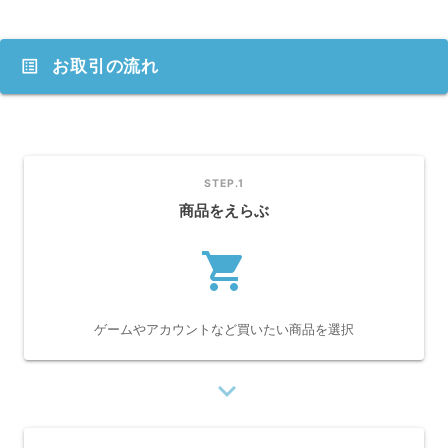
list_alt
お取引の流れ
STEP.1
商品をえらぶ
shopping_cart
ゲームやアカウントなど買いたい商品を選択
navigate_next