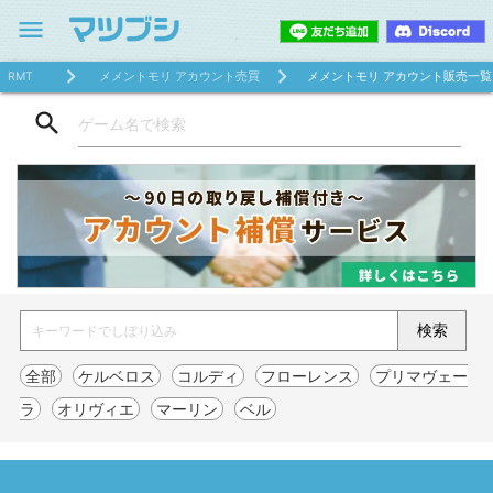
menu
RMT
メメントモリ アカウント売買
メメントモリ アカウント販売一覧
search
全部
ケルベロス
コルディ
フローレンス
プリマヴェー
ラ
オリヴィエ
マーリン
ベル