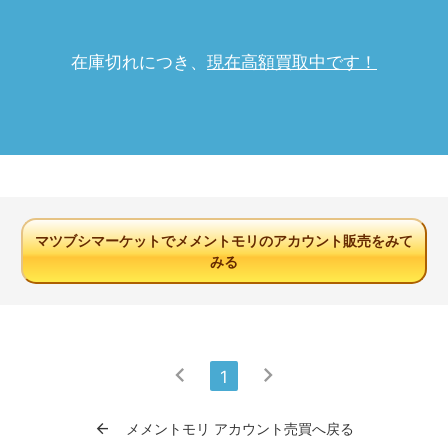
在庫切れにつき、
現在高額買取中です！
マツブシマーケットでメメントモリのアカウント販売をみて
みる
chevron_left
chevron_right
1
arrow_back
メメントモリ アカウント売買へ戻る