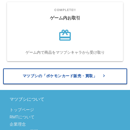
COMPLETE!!
ゲーム内お取引
card_giftcard
ゲーム内で商品をマツブシキャラから受け取り
keyboard_arrow_right
マツブシの「ポケモンカード販売・買取」
マツブシについて
トップページ
RMTについて
企業理念