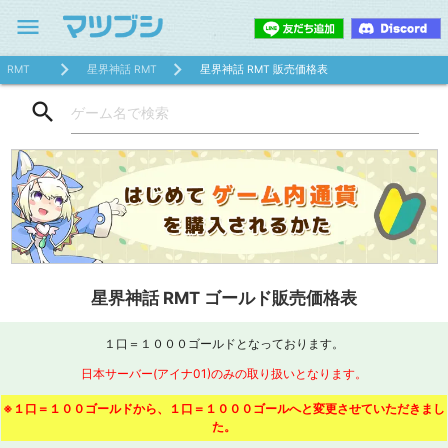
menu
RMT
星界神話 RMT
星界神話 RMT 販売価格表
search
星界神話 RMT ゴールド販売価格表
１口＝１０００ゴールドとなっております。
日本サーバー(アイナ01)のみの取り扱いとなります。
※１口＝１００ゴールドから、１口＝１０００ゴールへと変更させていただきまし
た。