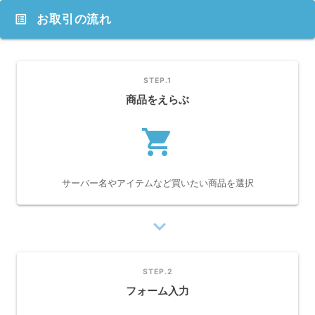
list_alt
お取引の流れ
STEP.1
商品をえらぶ
shopping_cart
サーバー名やアイテムなど買いたい商品を選択
navigate_next
STEP.2
フォーム入力