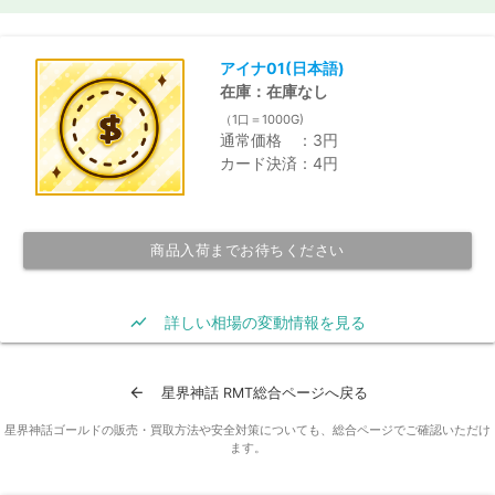
アイナ01(日本語)
在庫：在庫なし
（1口＝1000G)
通常価格 ：3円
カード決済：4円
商品入荷までお待ちください
show_chart
詳しい相場の変動情報を見る
arrow_back
星界神話 RMT総合ページへ戻る
星界神話ゴールドの販売・買取方法や安全対策についても、総合ページでご確認いただけ
ます。