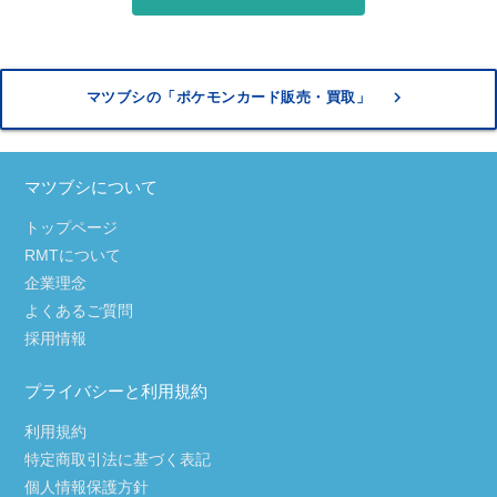
keyboard_arrow_right
マツブシの「ポケモンカード販売・買取」
マツブシについて
トップページ
RMTについて
企業理念
よくあるご質問
採用情報
プライバシーと利用規約
利用規約
特定商取引法に基づく表記
個人情報保護方針