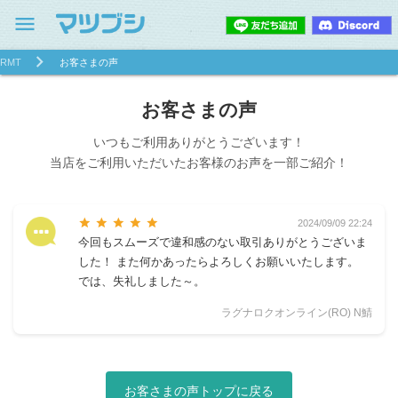
menu
RMT
お客さまの声
お客さまの声
いつもご利用ありがとうございます！
当店をご利用いただいたお客様のお声を一部ご紹介！
star
star
star
star
star
2024/09/09 22:24
今回もスムーズで違和感のない取引ありがとうございま
した！ また何かあったらよろしくお願いいたします。
では、失礼しました～。
ラグナロクオンライン(RO) N鯖
お客さまの声トップに戻る