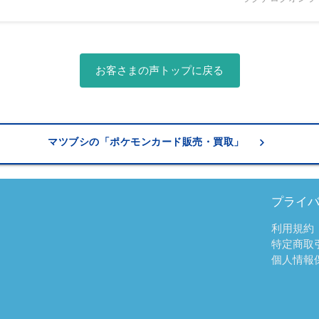
お客さまの声トップに戻る
keyboard_arrow_right
マツブシの「ポケモンカード販売・買取」
プライ
利用規約
特定商取
個人情報