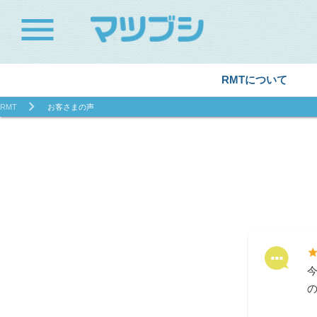
menu
RMTについて
RMT
お客さまの声
sta