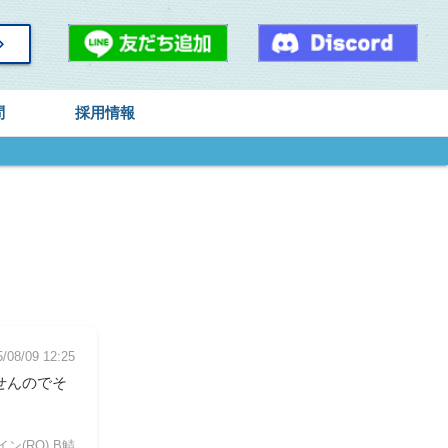
arrow_right
問
採用情報
/08/09 12:25
せんのでそ
(RO) B鯖