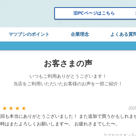
keyboard_
旧PCページはこちら
マツブシのポイント
企業理念
よくある質
お客さまの声
いつもご利用ありがとうございます！
当店をご利用いただいたお客様のお声を一部ご紹介！
r
star
star
star
star
2025
今回も本当にありがとうございました！ また追加で買うかもしれま
の時はまたよろしくお願いします〜。 お疲れさまでした〜。
ラグナロクオンライン