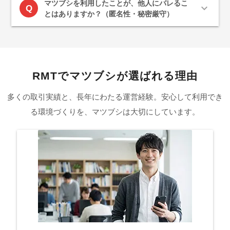
マツブシを利用したことが、他人にバレるこ
expand_more
Q
とはありますか？（匿名性・秘密厳守）
RMTでマツブシが選ばれる理由
多くの取引実績と、長年にわたる運営経験。安心して利用でき
る環境づくりを、マツブシは大切にしています。