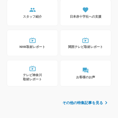
people
favorite
スタッフ紹介
日本赤十字社への支援
live_tv
live_tv
NHK取材レポート
関西テレビ取材レポート
live_tv
forum
テレビ神奈川
お客様のお声
取材レポート
chevron_right
その他の特集記事を見る