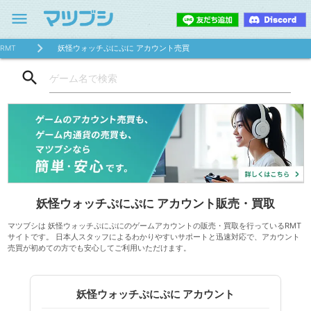
menu
RMT
妖怪ウォッチぷにぷに アカウント売買
search
妖怪ウォッチぷにぷに アカウント販売・買取
マツブシは 妖怪ウォッチぷにぷにのゲームアカウントの販売・買取を行っているRMT
サイトです。 日本人スタッフによるわかりやすいサポートと迅速対応で、アカウント
売買が初めての方でも安心してご利用いただけます。
妖怪ウォッチぷにぷに アカウント