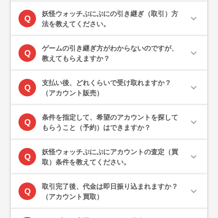
妖怪ウォッチぷにぷにの引き継ぎ（取引）方
expand_more
Q
法を教えてください。
ゲームの引き継ぎ方がわからないのですが、
expand_more
Q
教えてもらえますか？
支払い後、どれくらいで受け取れますか？
expand_more
Q
（アカウント販売）
条件を指定して、希望のアカウントを探して
expand_more
Q
もらうこと（予約）はできますか？
妖怪ウォッチぷにぷにアカウントの査定（買
expand_more
Q
取）条件を教えてください。
取引完了後、代金は即日振り込まれますか？
expand_more
Q
（アカウント買取）