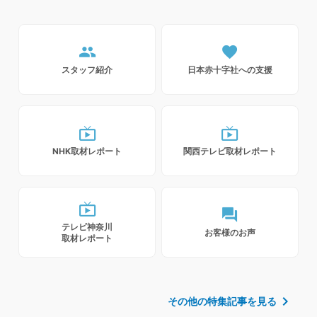
people
favorite
スタッフ紹介
日本赤十字社への支援
live_tv
live_tv
NHK取材レポート
関西テレビ取材レポート
live_tv
forum
テレビ神奈川
お客様のお声
取材レポート
chevron_right
その他の特集記事を見る