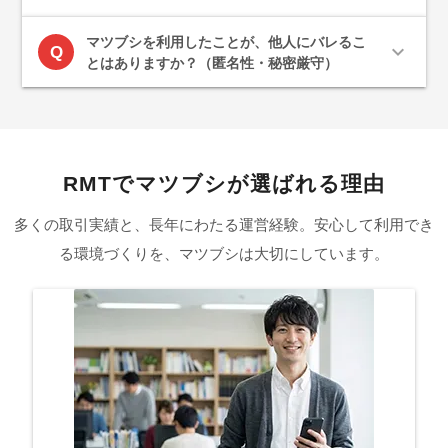
マツブシを利用したことが、他人にバレるこ
expand_more
Q
とはありますか？（匿名性・秘密厳守）
RMTでマツブシが選ばれる理由
多くの取引実績と、長年にわたる運営経験。安心して利用でき
る環境づくりを、マツブシは大切にしています。