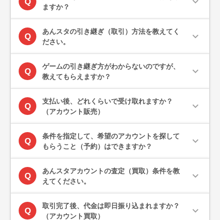
expand_more
Q
ますか？
あんスタの引き継ぎ（取引）方法を教えてく
expand_more
Q
ださい。
ゲームの引き継ぎ方がわからないのですが、
expand_more
Q
教えてもらえますか？
支払い後、どれくらいで受け取れますか？
expand_more
Q
（アカウント販売）
条件を指定して、希望のアカウントを探して
expand_more
Q
もらうこと（予約）はできますか？
あんスタアカウントの査定（買取）条件を教
expand_more
Q
えてください。
取引完了後、代金は即日振り込まれますか？
expand_more
Q
（アカウント買取）