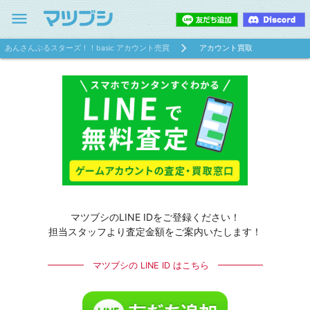
menu
あんさんぶるスターズ！！basic アカウント売買
アカウント買取
マツブシのLINE IDをご登録ください！
担当スタッフより査定金額をご案内いたします！
━━━━ マツブシの LINE ID はこちら ━━━━━