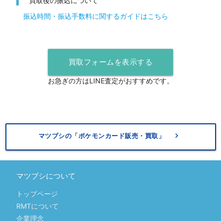
買取後の振込について
振込時間・振込手数料に関するガイドはこちら
買取フォームを表示する
お急ぎの方はLINE査定がおすすめです。
keyboard_arrow_right
マツブシの「ポケモンカード販売・買取」
マツブシについて
トップページ
RMTについて
企業理念