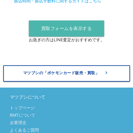
振込時間・振込手数料に関するガイドはこちら
買取フォームを表示する
お急ぎの方はLINE査定がおすすめです。
keyboard_arrow_right
マツブシの「ポケモンカード販売・買取」
マツブシについて
トップページ
RMTについて
企業理念
よくあるご質問