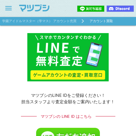
menu
学園アイドルマスター（学マス） アカウント売買
アカウント買取
マツブシのLINE IDをご登録ください！
担当スタッフより査定金額をご案内いたします！
━━━━ マツブシの LINE ID はこちら ━━━━━