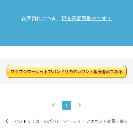
在庫切れにつき、
現在高額買取中です！
マツブシマーケットでバンドリのアカウント販売をみてみる
chevron_left
chevron_right
1
arrow_back
バンドリ！ガールズバンドパーティ！ アカウント売買へ戻る