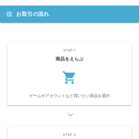
list_alt
お取引の流れ
STEP.1
商品をえらぶ
shopping_cart
ゲームやアカウントなど買いたい商品を選択
navigate_next
STEP.2