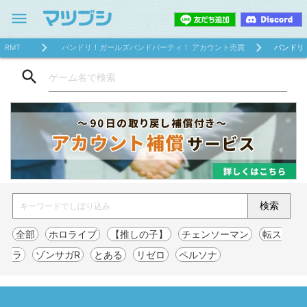
menu
RMT
バンドリ！ガールズバンドパーティ！ アカウント売買
バンドリ
search
全部
ホロライブ
【推しの子】
チェンソーマン
転ス
ラ
ゾンサガR
とある
リゼロ
ペルソナ