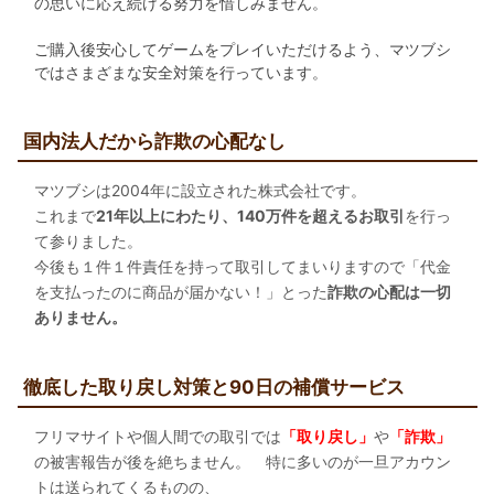
の思いに応え続ける努力を惜しみません。
ご購入後安心してゲームをプレイいただけるよう、マツブシ
ではさまざまな安全対策を行っています。
国内法人だから詐欺の心配なし
マツブシは2004年に設立された株式会社です。
これまで
21年以上にわたり、140万件を超えるお取引
を行っ
て参りました。
今後も１件１件責任を持って取引してまいりますので「代金
を支払ったのに商品が届かない！」とった
詐欺の心配は一切
ありません。
徹底した取り戻し対策と90日の補償サービス
フリマサイトや個人間での取引では
「取り戻し」
や
「詐欺」
の被害報告が後を絶ちません。 特に多いのが一旦アカウン
トは送られてくるものの、