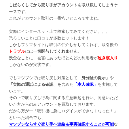
しばらくしてから売り手がアカウントを取り戻してしまう
ケ
ースです。
これがアカウント取引の一番怖いところですよね。
実際にインターネット上で検索してみてください、、、
恐ろしいことに口コミが多数ヒットします！
しかもフリマサイトは取引の仲介しかしてくれず、取引後の
トラブル
には
一切関与してくれません。
残念なことに、被害にあったほとんどの利用者が
泣き寝入り
しかないのが実状です。
でもマツブシでは取り戻し対策として
「身分証の提示」
や
「実際の通話による確認」
を含めた
「本人確認」
を実施して
います。
その上で取り戻し行為に関する注意喚起を行い、同意いただ
いた方からのみアカウントを買取しております。
だから万が一「取引後に急にログインができなくなった！」
といった場合でも、
マツブシならすぐ売り手へ連絡＆事実確認することが可能
な